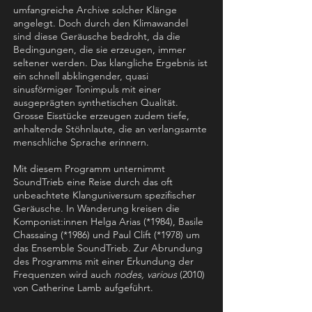
umfangreiche Archive solcher Klänge
angelegt. Doch durch den Klimawandel
sind diese Geräusche bedroht, da die
Bedingungen, die sie erzeugen, immer
seltener werden. Das klangliche Ergebnis ist
ein schnell abklingender, quasi
sinusförmiger Tonimpuls mit einer
ausgeprägten synthetischen Qualität.
Grosse Eisstücke erzeugen zudem tiefe,
anhaltende Stöhnlaute, die an verlangsamte
menschliche Sprache erinnern.
Mit diesem Programm unternimmt
SoundTrieb eine Reise durch das oft
unbeachtete Klanguniversum spezifischer
Geräusche. In Wanderung kreisen die
Komponist:innen Helga Arias (*1984), Basile
Chassaing (*1986) und Paul Clift (*1978) um
das Ensemble SoundTrieb. Zur Abrundung
des Programms mit einer Erkundung der
Frequenzen wird auch
nodes, various
(2010)
von Catherine Lamb aufgeführt.