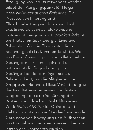
Erzeugung von Inputs verwendet werden,
bildet den Ausgangspunkt für Helga
Arias
Noise-conducted Emissions
. Die
Prozesse von Filterung und
Effektbearbeitung werden sowohl auf
akustische als auch auf elektronische
Instrumente angewendet.
drunken larks
ist
ein Triptychon über Energie, Linie und
Pulsschlag. Wie ein Fluss in ständiger
Spannung auf das Kommende ist das Werk
von Basile Chassaing auch vom flatterhaften
Gesang der Lerchen inspiriert: Es
untersucht die Degradierung ihrer
Gesänge, bei der der Rhythmus als
Referenz dient, um die Mitglieder ihrer
Gruppe zu erkennen. Diese Veränderung ist
das Resultat einer invasiven und lauten
Umgebung, die eine Verkürzung der
Brutzeit zur Folge hat.
Paul Clifts neues
Werk
State of Matter
für Quintett und
Elektronik stützt sich auf Feldaufnahmen der
Geräusche von Bewegung und Aufbrechen
von Eisschilden über dem Wasser. Über die
letzten drei Jahrzehnte wurden