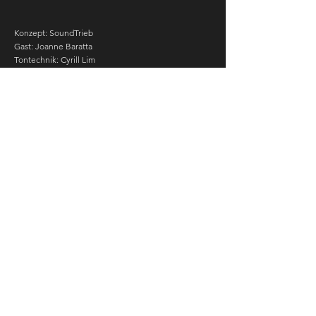
Konzept: SoundTrieb
Gast: Joanne Baratta
Tontechnik: Cyrill Lim
Graphik: Trojans Collective
Produktionsleitung: Isabel Piniella
Ko-Produktion: Societé de Musique
Contemporaine Lausanne, Les Nouveaux
Talents Paris, Impuls Neue Musik
Mit freundlicher Unterstützung von: