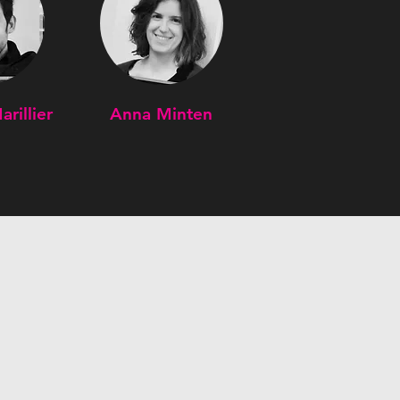
rillier
Anna Minten