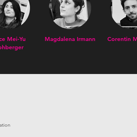
ice Mei-Yu
Magdalena Irmann
Corentin Ma
ohberger
ation