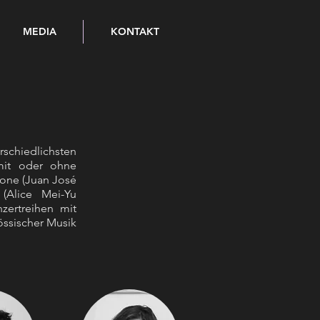
MEDIA
KONTAKT
schiedlichsten
 mit oder ohne
hone (Juan José
 (Alice Mei-Yu
zertreihen mit
össischer Musik