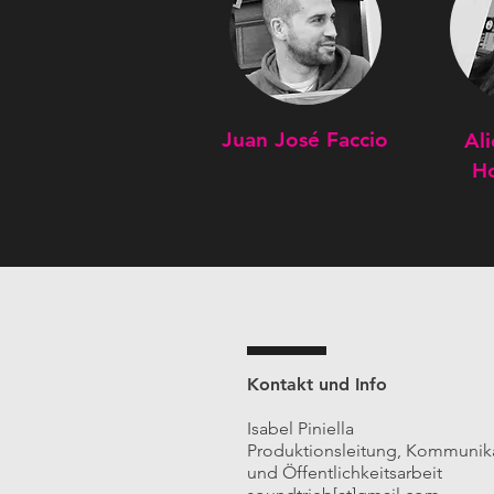
Juan José Faccio
Al
H
Kontakt und Info
Isabel Piniella
Produktionsleitung, Kommunik
und Öffentlichkeitsarbeit