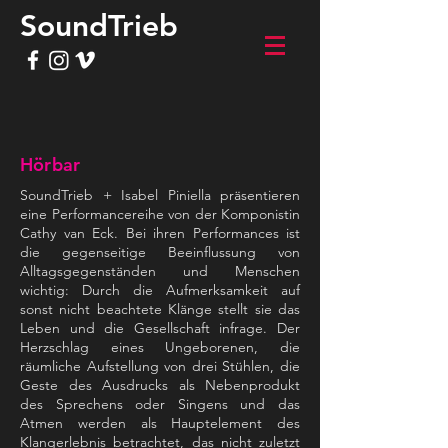
SoundTrieb
Hörbar
SoundTrieb + Isabel Piniella präsentieren
eine Performancereihe von der Komponistin
Cathy van Eck. Bei ihren Performances ist
die gegenseitige Beeinflussung von
Alltagsgegenständen und Menschen
wichtig: Durch die Aufmerksamkeit auf
sonst nicht beachtete Klänge stellt sie das
Leben und die Gesellschaft infrage. Der
Herzschlag eines Ungeborenen, die
räumliche Aufstellung von drei Stühlen, die
Geste des Ausdrucks als Nebenprodukt
des Sprechens oder Singens und das
Atmen werden als Hauptelement des
Klangerlebnis betrachtet, das nicht zuletzt